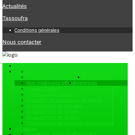
Actualités
Tassoufra
Conditions générales
Nous contacter
Accueil
Réseau de la compagnie
Vols
Programme & Horaires
Promotions
Nos meilleures offres
Annonces
Appels d'offres
Communiqués & avis
Objectifs de sécurité et de sureté
Engagement de sécurité
Engagement de sureté
Engagement de qualité
Engagement de politique non punitive
Actualités
Conditions générales
Tassoufra