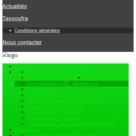
Actualités
Tassoufra
Conditions générales
Nous contacter
Accueil
Réseau de la compagnie
Vols
Programme & Horaires
Promotions
Nos meilleures offres
Annonces
Appels d'offres
Communiqués & avis
Objectifs de sécurité et de sureté
Engagement de sécurité
Engagement de sureté
Engagement de qualité
Engagement de politique non punitive
Actualités
Conditions générales
Tassoufra