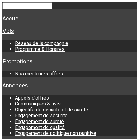
Accueil
Vols
Réseau de la compagnie
Programme & Horaires
Promotions
Nos meilleures offres
Annonces
Appels d'offres
Communiqués & avis
Objectifs de sécurité et de sureté
Engagement de sécurité
Engagement de sureté
Engagement de qualité
Engagement de politique non punitive