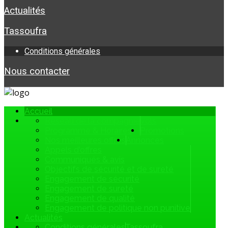
Actualités
Tassoufra
Conditions générales
Nous contacter
Accueil
Réseau de la compagnie
Vols
Programme & Horaires
Promotions
Nos meilleures offres
Annonces
Appels d'offres
Communiqués & avis
Objectifs de sécurité et de sureté
Engagement de sécurité
Engagement de sureté
Engagement de qualité
Engagement de politique non punitive
Actualités
Conditions générales
Tassoufra